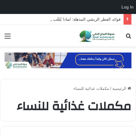
Log In
فوائد الفطر الريشي المذهلة: لماذا يُلقّب بـ”فطر الخلود”؟
بحث
الق
عن
الرئيسية
/
مكملات غذائية للنساء
مكملات غذائية للنساء