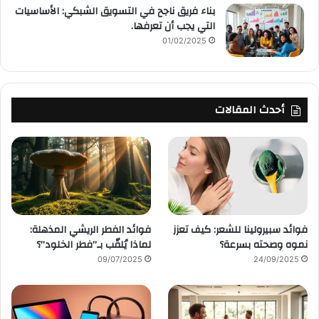
بناء فريق ناجح في التسويق الشبكي: الأساسيات
التي يجب أن تعرفها.
01/02/2025
أحدث المقالات
فوائد سبيرولينا للشعر: كيف تعزز
فوائد الفطر الريشي المذهلة:
نموه وصحته بسرعة؟
لماذا يُلقّب بـ”فطر الخلود”؟
09/07/2025
24/09/2025