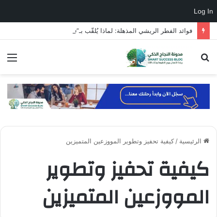
Log In
فوائد الفطر الريشي المذهلة: لماذا يُلقّب بـ”فطر الخلود”؟
بحث
الق
عن
الرئيسية
/
كيفية تحفيز وتطوير المووزعين المتميزين
كيفية تحفيز وتطوير
المووزعين المتميزين