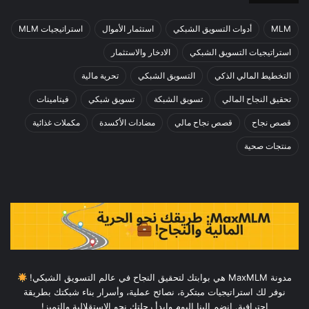
MLM
أدوات التسويق الشبكي
استثمار الأموال
استراتيجيات MLM
استراتيجيات التسويق الشبكي
الادخار والاستثمار
التخطيط المالي الذكي
التسويق الشبكي
تحرية مالية
تحقيق النجاح المالي
تسويق الشبكة
تسويق شبكي
فيتامينات
قصص نجاح
قصص نجاح مالي
مضادات الأكسدة
مكملات غذائية
منتجات صحية
مدونة MaxMLM هي بوابتك لتحقيق النجاح في عالم التسويق الشبكي!
نوفر لك استراتيجيات مبتكرة، نصائح عملية، وأسرار بناء شبكتك بطريقة
احترافية. انضم إلينا اليوم وابدأ رحلتك نحو الاستقلالية والتميز!