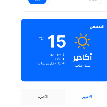
ل
ب
ح
ث
ع
الطقس
ن
:
15
℃
أكادير
15º - 15º
72%
4.72 كيلومتر/ساعة
سماء صافية
الأشهر
الأخيرة