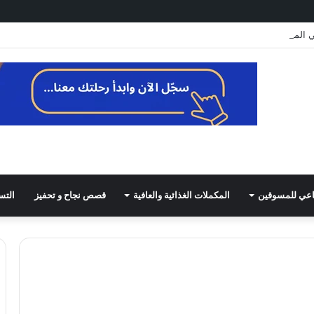
المذهلة: لماذا يُلقّب بـ”فطر الخلود”؟
ناعي للمسوقين
المكملات الغذائية والعافية
قصص نجاح و تحفيز
التس