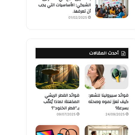
الشبكي: الأساسيات التي يجب
أن تعرفها.
01/02/2025
أحدث المقالات
فوائد سبيرولينا للشعر:
فوائد الفطر الريشي
كيف تعزز نموه وصحته
المذهلة: لماذا يُلقّب
بسرعة؟
بـ”فطر الخلود”؟
09/07/2025
24/09/2025