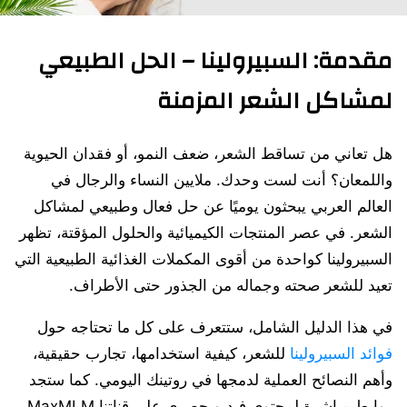
مقدمة: السبيرولينا – الحل الطبيعي
لمشاكل الشعر المزمنة
هل تعاني من تساقط الشعر، ضعف النمو، أو فقدان الحيوية
واللمعان؟ أنت لست وحدك. ملايين النساء والرجال في
العالم العربي يبحثون يوميًا عن حل فعال وطبيعي لمشاكل
الشعر. في عصر المنتجات الكيميائية والحلول المؤقتة، تظهر
السبيرولينا كواحدة من أقوى المكملات الغذائية الطبيعية التي
تعيد للشعر صحته وجماله من الجذور حتى الأطراف.
في هذا الدليل الشامل، ستتعرف على كل ما تحتاجه حول
فوائد السبيرولينا
للشعر، كيفية استخدامها، تجارب حقيقية،
وأهم النصائح العملية لدمجها في روتينك اليومي. كما ستجد
روابط مباشرة لمحتوى فيديو حصري على قناتنا MaxMLM