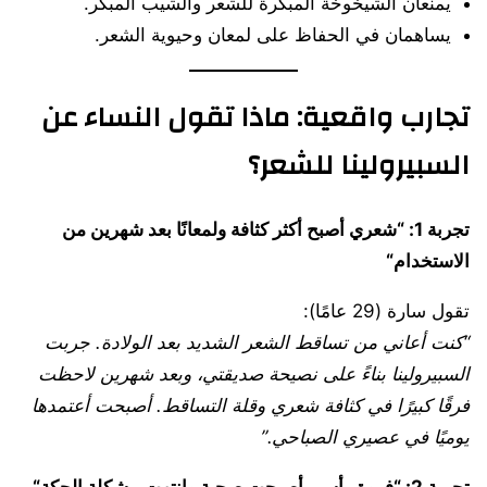
يمنعان الشيخوخة المبكرة للشعر والشيب المبكر.
يساهمان في الحفاظ على لمعان وحيوية الشعر.
تجارب واقعية: ماذا تقول النساء عن
السبيرولينا للشعر؟
تجربة 1: “شعري أصبح أكثر كثافة ولمعانًا بعد شهرين من
الاستخدام
“
تقول سارة (29 عامًا):
“
كنت أعاني من تساقط الشعر الشديد بعد الولادة. جربت
السبيرولينا بناءً على نصيحة صديقتي، وبعد شهرين لاحظت
فرقًا كبيرًا في كثافة شعري وقلة التساقط. أصبحت أعتمدها
يوميًا في عصيري الصباحي
.”
تجربة 2: “فروة رأسي أصبحت صحية وانتهت مشكلة الحكة
“